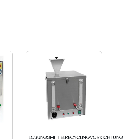
LÖSUNGSMITTELRECYCLINGVORRICHTUNG