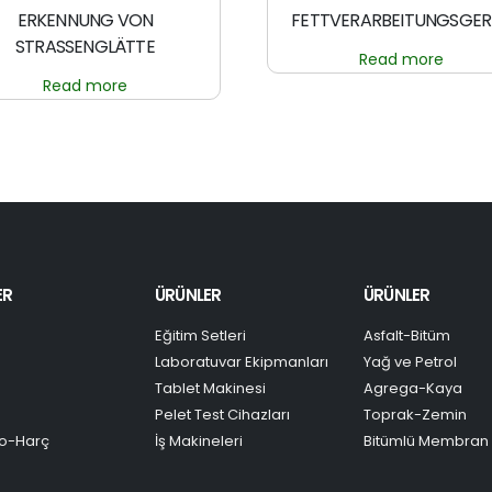
ERKENNUNG VON
FETTVERARBEITUNGSGE
STRASSENGLÄTTE
Read more
Read more
ER
ÜRÜNLER
ÜRÜNLER
Eğitim Setleri
Asfalt-Bitüm
Laboratuvar Ekipmanları
Yağ ve Petrol
Tablet Makinesi
Agrega-Kaya
Pelet Test Cihazları
Toprak-Zemin
o-Harç
İş Makineleri
Bitümlü Membran