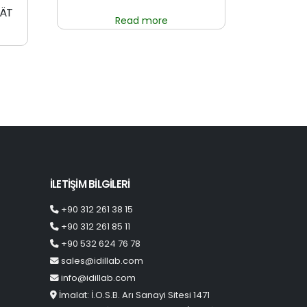
RÄT
Read more
İLETİŞİM BİLGİLERİ
+90 312 261 38 15
+90 312 261 85 11
+90 532 624 76 78
sales@idillab.com
info@idillab.com
İmalat: İ.O.S.B. Arı Sanayi Sitesi 1471