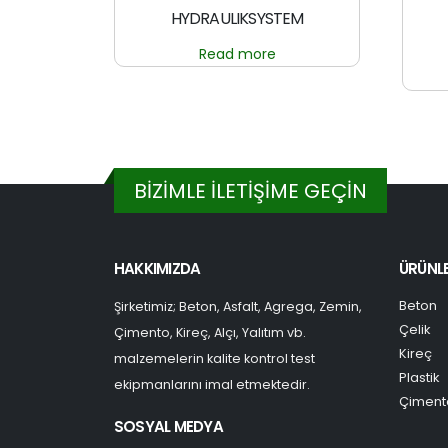
HYDRAULIKSYSTEM
Read more
BİZİMLE İLETİŞİME GEÇİN
HAKKIMIZDA
ÜRÜNL
Beton
Şirketimiz; Beton, Asfalt, Agrega, Zemin,
Çelik
Çimento, Kireç, Alçı, Yalıtım vb.
Kireç
malzemelerin kalite kontrol test
Plastik
ekipmanlarını imal etmektedir.
Çiment
SOSYAL MEDYA