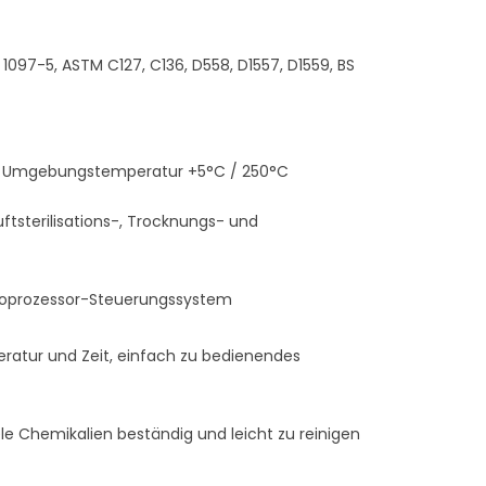
 1097-5, ASTM C127, C136, D558, D1557, D1559, BS
h: Umgebungstemperatur +5°C / 250°C
uftsterilisations-, Trocknungs- und
roprozessor-Steuerungssystem
eratur und Zeit, einfach zu bedienendes
iele Chemikalien beständig und leicht zu reinigen