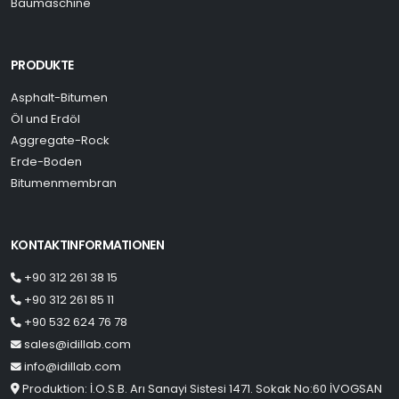
Baumaschine
PRODUKTE
Asphalt-Bitumen
Öl und Erdöl
Aggregate-Rock
Erde-Boden
Bitumenmembran
KONTAKTINFORMATIONEN
+90 312 261 38 15
+90 312 261 85 11
+90 532 624 76 78
sales@idillab.com
info@idillab.com
Produktion: İ.O.S.B. Arı Sanayi Sistesi 1471. Sokak No:60 İVOGSAN