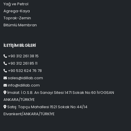
Yağ ve Petrol
Agrega-Kaya
Toprak-Zemin
Bitümlü Membran
İLETİŞİM BİLGİLERİ
+90 312 261 38 15
+90 312 261 85 11
+90 532 624 76 78
sales@idillab.com
info@idillab.com
İmalat: İ.O.S.B. Arı Sanayi Sitesi 1471 Sokak No:60 İVOGSAN
ANKARA/TÜRKİYE
Satış: Topçu Mahallesi 1521 Sokak No:44/14
Elvankent/ANKARA/TÜRKİYE