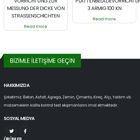
VORRICHTUNG ZUR
PLATTENBELADEVORRICHTU
MESSUNG DER DICKE VON
3 ARMIG 100 KN
STRASSENSCHICHTEN
Read more
Read more
BİZİMLE İLETİŞİME GEÇİN
HAKKIMIZDA
Şirketimiz; Beton, Asfalt, Agrega, Zemin, Çimento, Kireç, Alçı, Yalıtım vb.
malzemelerin kalite kontrol test ekipmanlarını imal etmektedir.
SOSYAL MEDYA
ÜRÜNLER