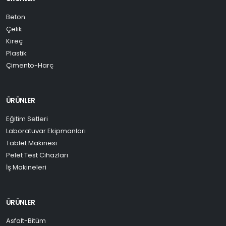
Beton
Çelik
Kireç
Plastik
Çimento-Harç
ÜRÜNLER
Eğitim Setleri
Laboratuvar Ekipmanları
Tablet Makinesi
Pelet Test Cihazları
İş Makineleri
ÜRÜNLER
Asfalt-Bitüm