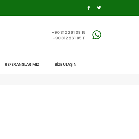
+90 312 261 38 15
+90 312 261 85 11
REFERANSLARIMIZ
BİZE ULAŞIN