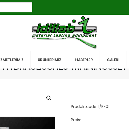
HYDRAULISCHES TRAININGSSET
İZMETLERİMİZ
ÜRÜNLERİMİZ
HABERLER
GALERİ
HYDRAULISCHES TRAININGSSET
Produktcode: I/E-01
Preis: