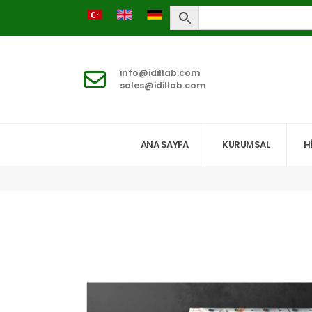
info@idillab.com
sales@idillab.com
ANA SAYFA
KURUMSAL
H