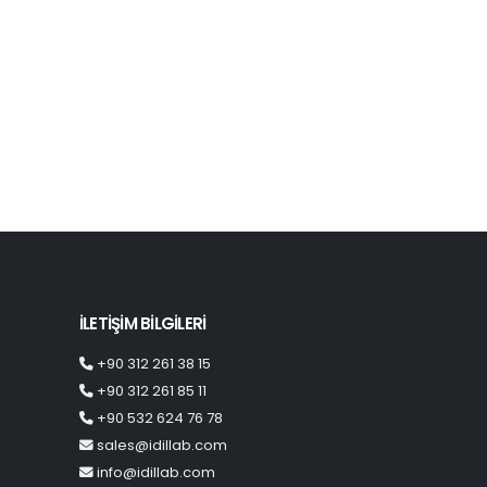
İLETİŞİM BİLGİLERİ
+90 312 261 38 15
+90 312 261 85 11
+90 532 624 76 78
sales@idillab.com
info@idillab.com