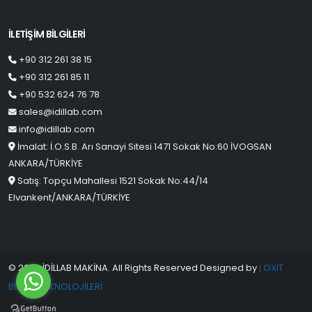
İLETİŞİM BİLGİLERİ
+90 312 261 38 15
+90 312 261 85 11
+90 532 624 76 78
sales@idillab.com
info@idillab.com
İmalat: İ.O.S.B. Arı Sanayi Sitesi 1471 Sokak No:60 İVOGSAN
ANKARA/TÜRKİYE
Satış: Topçu Mahallesi 1521 Sokak No:44/14
Elvankent/ANKARA/TÜRKİYE
© 2023 İDİLLAB MAKİNA. All Rights Reserved Designed by
OXIT
|
BİLİŞİM TEKNOLOJİLERİ