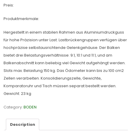
Preis:
Produktmerkmale:
Hergestellt in einem stabilen Rahmen aus Aluminiumdruckguss
für hohe Präzision unter Last. Lastbrückengruppen verfügen über
hochpräzise selbstausrichtende Gelenkgehäuse. Der Balken
bietet drei Belastungsverhältnisse: 9:1, 10:1 und 11:1, und am
Balkenabschnitt kann beliebig viel Gewicht aufgehängt werden.
Slots max. Belastung 150 kg. Das Ödometer kann bis zu 100 cm2
Zellen verarbeiten. Konsolidierungszelle, Gewichte,
Komparatoruhr und Tisch müssen separat bestellt werden.
Gewicht: 23 kg
Category:
BODEN
Description