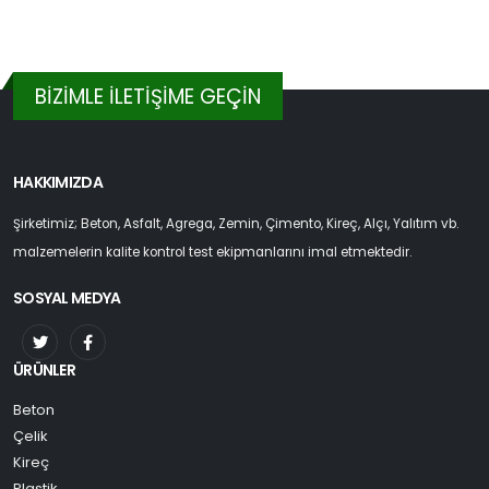
BİZİMLE İLETİŞİME GEÇİN
HAKKIMIZDA
Şirketimiz; Beton, Asfalt, Agrega, Zemin, Çimento, Kireç, Alçı, Yalıtım vb.
malzemelerin kalite kontrol test ekipmanlarını imal etmektedir.
SOSYAL MEDYA
ÜRÜNLER
Beton
Çelik
Kireç
Plastik