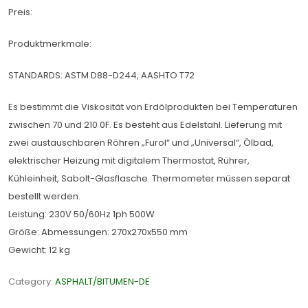
Preis:
Produktmerkmale:
STANDARDS: ASTM D88-D244, AASHTO T72
Es bestimmt die Viskosität von Erdölprodukten bei Temperaturen
zwischen 70 und 210 0F. Es besteht aus Edelstahl. Lieferung mit
zwei austauschbaren Röhren „Furol“ und „Universal“, Ölbad,
elektrischer Heizung mit digitalem Thermostat, Rührer,
Kühleinheit, Sabolt-Glasflasche. Thermometer müssen separat
bestellt werden.
Leistung: 230V 50/60Hz 1ph 500W
Größe: Abmessungen: 270x270x550 mm
Gewicht: 12 kg
Category:
ASPHALT/BITUMEN-DE