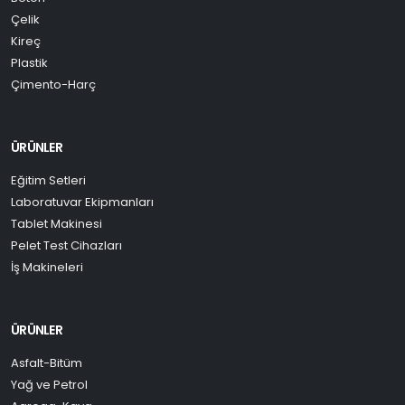
Çelik
Kireç
Plastik
Çimento-Harç
ÜRÜNLER
Eğitim Setleri
Laboratuvar Ekipmanları
Tablet Makinesi
Pelet Test Cihazları
İş Makineleri
ÜRÜNLER
Asfalt-Bitüm
Yağ ve Petrol