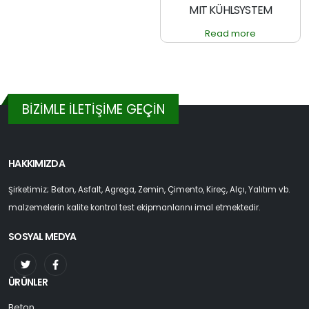
MIT KÜHLSYSTEM
Read more
BİZİMLE İLETİŞİME GEÇİN
HAKKIMIZDA
Şirketimiz; Beton, Asfalt, Agrega, Zemin, Çimento, Kireç, Alçı, Yalıtım vb.
malzemelerin kalite kontrol test ekipmanlarını imal etmektedir.
SOSYAL MEDYA
ÜRÜNLER
Beton