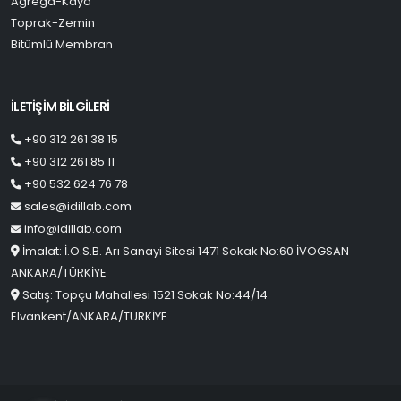
Agrega-Kaya
Toprak-Zemin
Bitümlü Membran
İLETİŞİM BİLGİLERİ
+90 312 261 38 15
+90 312 261 85 11
+90 532 624 76 78
sales@idillab.com
info@idillab.com
İmalat: İ.O.S.B. Arı Sanayi Sitesi 1471 Sokak No:60 İVOGSAN
ANKARA/TÜRKİYE
Satış: Topçu Mahallesi 1521 Sokak No:44/14
Elvankent/ANKARA/TÜRKİYE