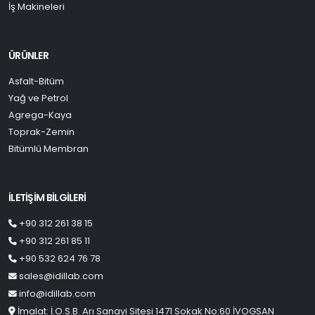
İş Makineleri
ÜRÜNLER
Asfalt-Bitüm
Yağ ve Petrol
Agrega-Kaya
Toprak-Zemin
Bitümlü Membran
İLETİŞİM BİLGİLERİ
+90 312 261 38 15
+90 312 261 85 11
+90 532 624 76 78
sales@idillab.com
info@idillab.com
İmalat: İ.O.S.B. Arı Sanayi Sitesi 1471 Sokak No:60 İVOGSAN