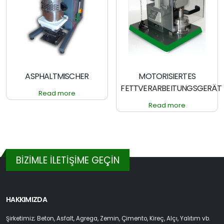
ASPHALTMISCHER
MOTORISIERTES
FETTVERARBEITUNGSGERÄT
Read more
Read more
BİZİMLE İLETİŞİME GEÇİN
HAKKIMIZDA
Şirketimiz; Beton, Asfalt, Agrega, Zemin, Çimento, Kireç, Alçı, Yalıtım vb.