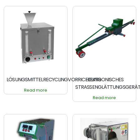
LÖSUNGSMITTELRECYCLINGVORRICHTUNG
ELEKTRONISCHES
STRASSENGLÄTTUNGSGERÄ
Read more
Read more