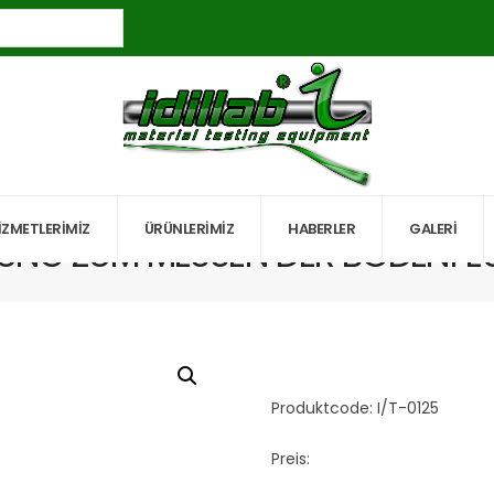
VORRICHTUNG ZUM MESSEN DER BODENFEUCHTIGKEIT
İZMETLERİMİZ
ÜRÜNLERİMİZ
HABERLER
GALERİ
UNG ZUM MESSEN DER BODENFEU
Produktcode: I/T-0125
Preis: