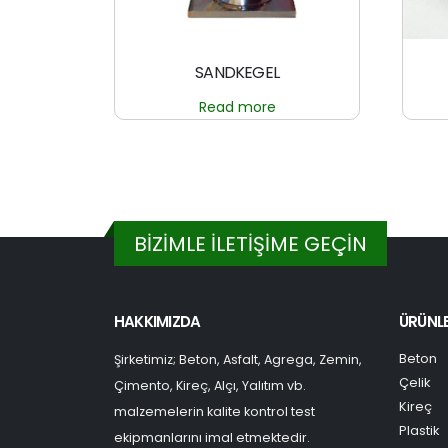
SANDKEGEL
Read more
BİZİMLE İLETİŞİME GEÇİN
HAKKIMIZDA
ÜRÜNL
Beton
Şirketimiz; Beton, Asfalt, Agrega, Zemin,
Çelik
Çimento, Kireç, Alçı, Yalıtım vb.
Kireç
malzemelerin kalite kontrol test
Plastik
ekipmanlarını imal etmektedir.