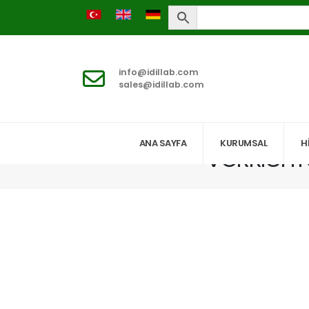
info@idillab.com
sales@idillab.com
ANA SAYFA
KURUMSAL
H
VORRICHT