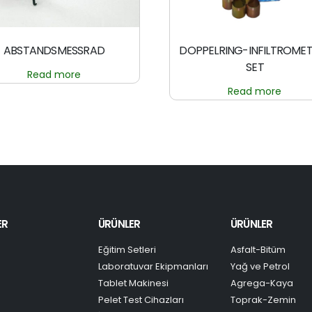
ABSTANDSMESSRAD
DOPPELRING-INFILTROME
SET
Read more
Read more
ER
ÜRÜNLER
ÜRÜNLER
Eğitim Setleri
Asfalt-Bitüm
Laboratuvar Ekipmanları
Yağ ve Petrol
Tablet Makinesi
Agrega-Kaya
Pelet Test Cihazları
Toprak-Zemin