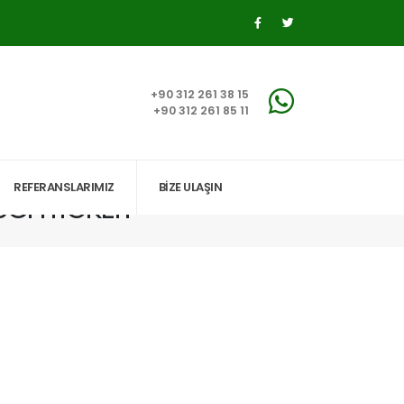
+90 312 261 38 15
+90 312 261 85 11
REFERANSLARIMIZ
BİZE ULAŞIN
CHTIGKEIT