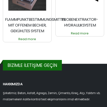
FLAMMPUNKTBESTIMMUNGSMITTEL
PROBENEXTRAKTOR-
MIT OFFENEM BECHER,
HYDRAULIKSYSTEM
GEKÜHLTES SYSTEM
Read more
Read more
BİZİMLE İLETİŞİME GEÇİN
HAKKIMIZDA
Şirketimiz; Beton, Asfalt, Agrega, Zemin, Çimento, Kireç, Alçı, Yalıtım vb.
malzemelerin kalite kontrol test ekipmanlarını imal etmektedir.