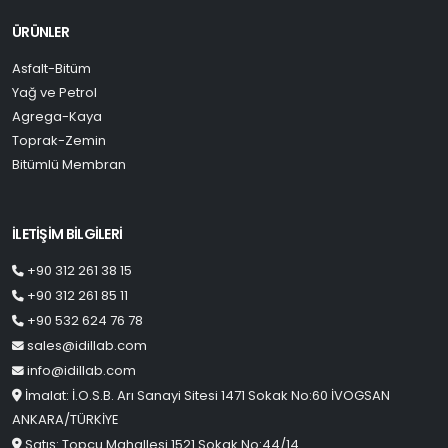
ÜRÜNLER
Asfalt-Bitüm
Yağ ve Petrol
Agrega-Kaya
Toprak-Zemin
Bitümlü Membran
İLETİŞİM BİLGİLERİ
+90 312 261 38 15
+90 312 261 85 11
+90 532 624 76 78
sales@idillab.com
info@idillab.com
İmalat: İ.O.S.B. Arı Sanayi Sitesi 1471 Sokak No:60 İVOGSAN
ANKARA/TÜRKİYE
Satış: Topçu Mahallesi 1521 Sokak No:44/14