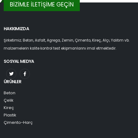
BİZİMLE İLETİŞİME GEÇİN
HAKKIMIZDA
Şirketimiz; Beton, Asfalt, Agrega, Zemin, Çimento, Kireç, Alçı, Yalıtım vb.
malzemelerin kalite kontrol test ekipmanlarını imal etmektedir.
SOSYAL MEDYA
ÜRÜNLER
Beton
Çelik
Kireç
Plastik
Çimento-Harç