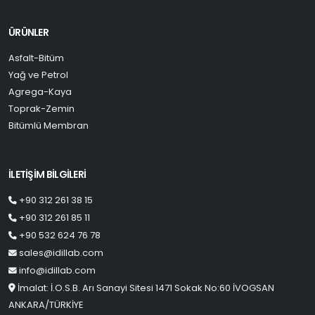
ÜRÜNLER
Asfalt-Bitüm
Yağ ve Petrol
Agrega-Kaya
Toprak-Zemin
Bitümlü Membran
İLETİŞİM BİLGİLERİ
+90 312 261 38 15
+90 312 261 85 11
+90 532 624 76 78
sales@idillab.com
info@idillab.com
İmalat: İ.O.S.B. Arı Sanayi Sitesi 1471 Sokak No:60 İVOGSAN
ANKARA/TÜRKİYE